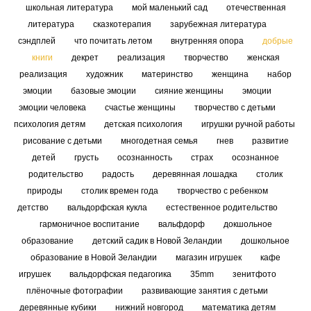
школьная литература
мой маленький сад
отечественная
литература
сказкотерапия
зарубежная литература
сэндплей
что почитать летом
внутренняя опора
добрые
книги
декрет
реализация
творчество
женская
реализация
художник
материнство
женщина
набор
эмоции
базовые эмоции
сияние женщины
эмоции
эмоции человека
счастье женщины
творчество с детьми
психология детям
детская психология
игрушки ручной работы
рисование с детьми
многодетная семья
гнев
развитие
детей
грусть
осознанность
страх
осознанное
родительство
радость
деревянная лошадка
столик
природы
столик времен года
творчество с ребенком
детство
вальдорфская кукла
естественное родительство
гармоничное воспитание
вальфдорф
докшольное
образование
детский садик в Новой Зеландии
дошкольное
образование в Новой Зеландии
магазин игрушек
кафе
игрушек
вальдорфская педагогика
35mm
зенитфото
плёночные фотографии
развивающие занятия с детьми
деревянные кубики
нижний новгород
математика детям