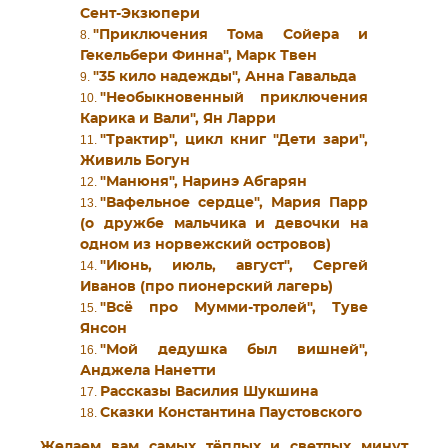
Сент-Экзюпери
"Приключения Тома Сойера и
Гекельбери Финна", Марк Твен
"35 кило надежды", Анна Гавальда
"Необыкновенный приключения
Карика и Вали", Ян Ларри
"Трактир", цикл книг "Дети зари",
Живиль Богун
"Манюня", Наринэ Абгарян
"Вафельное сердце", Мария Парр
(о дружбе мальчика и девочки на
одном из норвежский островов)
"Июнь, июль, август", Сергей
Иванов (про пионерский лагерь)
"Всё про Мумми-тролей", Туве
Янсон
"Мой дедушка был вишней",
Анджела Нанетти
Рассказы Василия Шукшина
Сказки Константина Паустовского
Желаем вам самых тёплых и светлых минут