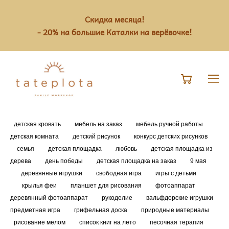
Скидка месяца!
- 20% на большие Каталки на верёвочке!
детская кровать
мебель на заказ
мебель ручной работы
детская комната
детский рисунок
конкурс детских рисунков
семья
детская площадка
любовь
детская площадка из
дерева
день победы
детская площадка на заказ
9 мая
деревянные игрушки
свободная игра
игры с детьми
крылья феи
планшет для рисования
фотоаппарат
деревянный фотоаппарат
рукоделие
вальфдорские игрушки
предметная игра
грифельная доска
природные материалы
рисование мелом
список книг на лето
песочная терапия