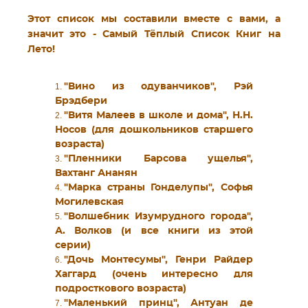
Этот список мы составили вместе с вами, а
значит это -
Самый Тёплый Список Книг на
Лето
!
"Вино из одуванчиков", Рэй
Брэдбери
"Витя Малеев в школе и дома", Н.Н.
Носов (для дошкольников старшего
возраста)
"Пленники Барсова ущелья",
Вахтанг Ананян
"Марка страны Гонделупы", Софья
Могилевская
"Волшебник Изумрудного города",
А. Волков (и все книги из этой
серии)
"Дочь Монтесумы", Генри Райдер
Хаггард (очень интересно для
подросткового возраста)
"Маленький принц", Антуан де