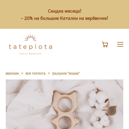
Скидка месяца!
- 20% на большие Каталки на верёвочке!
магазин
>
вся теплота
>
грызунок "кошка"