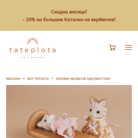
Скидка месяца!
- 20% на большие Каталки на верёвочке!
магазин
>
вся теплота
>
игровая кроватка одноместная