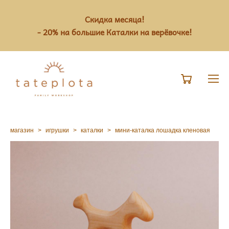
Скидка месяца!
- 20% на большие Каталки на верёвочке!
магазин
>
игрушки
>
каталки
>
мини-каталка лошадка кленовая