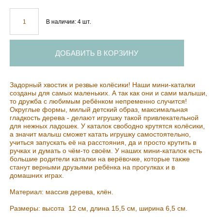
В наличии:
4
шт.
ДОБАВИТЬ В КОРЗИНУ
Задорный хвостик и резвые колёсики! Наши мини-каталки
созданы для самых маленьких. А так как они и сами малыши,
то дружба с любимым ребёнком непременно случится!
Округлые формы, милый детский образ, максимальная
гладкость дерева - делают игрушку такой привлекательной
для нежных ладошек. У каталок свободно крутятся колёсики,
а значит малыш сможет катать игрушку самостоятельно,
учиться запускать её на расстояния, да и просто крутить в
ручках и думать о чём-то своём. У наших мини-каталок есть
большие родители каталки на верёвочке, которые также
станут верными друзьями ребёнка на прогулках и в
домашних играх.
Материал: массив дерева, клён.
Размеры: высота 12 см, длина 15,5 см, ширина 6,5 см.