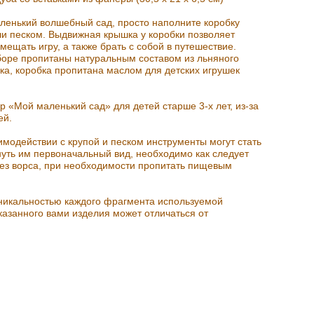
аленький волшебный сад, просто наполните коробку
ли песком. Выдвижная крышка у коробки позволяет
мещать игру, а также брать с собой в путешествие.
боре пропитаны натуральным составом из льняного
ка, коробка пропитана маслом для детских игрушек
 «Мой маленький сад» для детей старше 3-х лет, из-за
ей.
аимодействии с крупой и песком инструменты могут стать
уть им первоначальный вид, необходимо как следует
без ворса, при необходимости пропитать пищевым
уникальностью каждого фрагмента используемой
казанного вами изделия может отличаться от