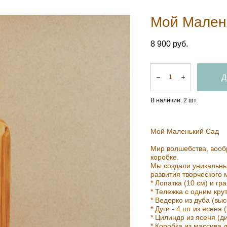
Мой Мален
8 900 pуб.
Д
В наличии:
2
шт.
Мой Маленький Сад
Мир волшебства, вооб
коробке.
Мы создали уникальны
развития творческого 
* Лопатка (10 см) и гра
* Тележка с одним кру
* Ведерко из дуба (выс
* Дуги - 4 шт из ясеня 
* Цилиндр из ясеня (д
* Коробка из массива д