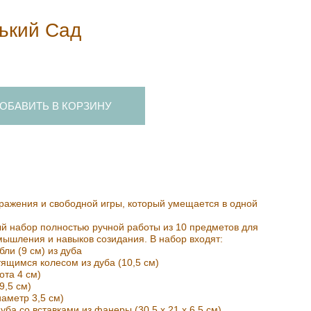
ький Сад
ОБАВИТЬ В КОРЗИНУ
ражения и свободной игры, который умещается в одной
й набор полностью ручной работы из 10 предметов для
мышления и навыков созидания. В набор входят:
бли (9 см) из дуба
тящимся колесом из дуба (10,5 см)
ота 4 см)
(9,5 см)
иаметр 3,5 см)
уба со вставками из фанеры (30,5 x 21 x 6,5 см)