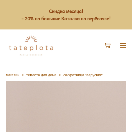
Скидка месяца!
- 20% на большие Каталки на верёвочке!
магазин
>
теплота для дома
>
салфетница "парусник"