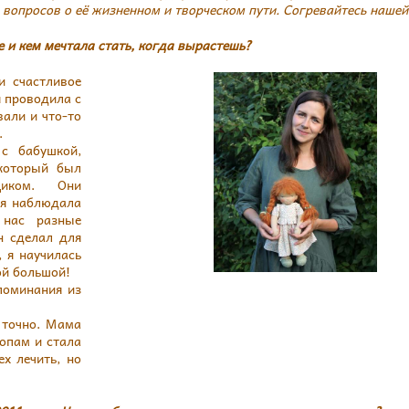
 вопросов о её жизненном и творческом пути. Согревайтесь нашей
е и кем мечтала стать, когда вырастешь?
и счастливое
я проводила с
вали и что-то
.
с бабушкой,
 который был
вщиком. Они
 я наблюдала
 нас разные
н сделал для
, я научилась
ой большой!
поминания из
ь точно. Мама
топам и стала
х лечить, но