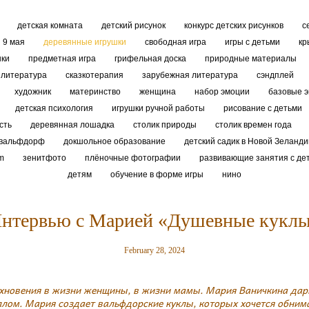
ы
детская комната
детский рисунок
конкурс детских рисунков
с
9 мая
деревянные игрушки
свободная игра
игры с детьми
кр
шки
предметная игра
грифельная доска
природные материалы
 литература
сказкотерапия
зарубежная литература
сэндплей
художник
материнство
женщина
набор эмоции
базовые 
детская психология
игрушки ручной работы
рисование с детьми
сть
деревянная лошадка
столик природы
столик времен года
вальфдорф
докшольное образование
детский садик в Новой Зеланд
m
зенитфото
плёночные фотографии
развивающие занятия с де
детям
обучение в форме игры
нино
нтервью с Марией «Душевные кукл
February 28, 2024
охновения в жизни женщины, в жизни мамы. Мария Ваничкина дар
лом. Мария создает вальфдорские куклы, которых хочется обнимат