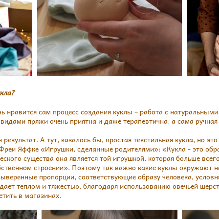
кла?
ь нравится сам процесс создания куклы – работа с натуральными
идами пряжи очень приятна и даже терапевтична, а сама ручная 
результат. А тут, казалось бы, простая текстильная кукла, но это
 Фреи Яффке «Игрушки, сделанные родителями»: «Кукла - это обра
ского существа она является той игрушкой, которая больше всег
бственном строении». Поэтому так важно какие куклы окружают н
выверенные пропорции, соответствующие образу человека, услов
дает теплом и тяжестью, благодаря использованию овечьей шерсти
етить в магазинах.