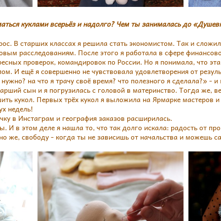
иматься куклами всерьёз и надолго? Чем ты занималась до «Душев
ос. В старших классах я решила стать экономистом. Так и сложи
говым расследованиям. После этого я работала в сфере финансово
есных проверок, командировок по России. Но я понимала, что эта
ом. И ещё я совершенно не чувствовала удовлетворения от резуль
нужно? на что я трачу своё время? что полезного я сделала?» - и
тарший сын и я погрузилась с головой в материнство. Тогда же, ве
шить кукол. Первых трёх кукол я выложила на Ярмарке мастеров и
ух недель!
ичку в Инстаграм и география заказов расширилась.
. И в этом деле я нашла то, что так долго искала: радость от про
но же, свободу - когда ты не зависишь от начальства и можешь с