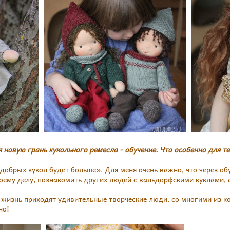
я новую грань кукольного ремесла - обучение. Что особенно для те
добрых кукол будет больше». Для меня очень важно, что через об
оему делу, познакомить других людей с вальдорфскими куклами, а
ю жизнь приходят удивительные творческие люди, со многими из к
но!