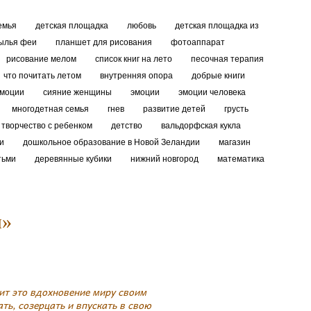
емья
детская площадка
любовь
детская площадка из
ылья феи
планшет для рисования
фотоаппарат
рисование мелом
список книг на лето
песочная терапия
что почитать летом
внутренняя опора
добрые книги
эмоции
сияние женщины
эмоции
эмоции человека
многодетная семья
гнев
развитие детей
грусть
творчество с ребенком
детство
вальдорфская кукла
ии
дошкольное образование в Новой Зеландии
магазин
тьми
деревянные кубики
нижний новгород
математика
ы»
ит это вдохновение миру своим
ь, созерцать и впускать в свою