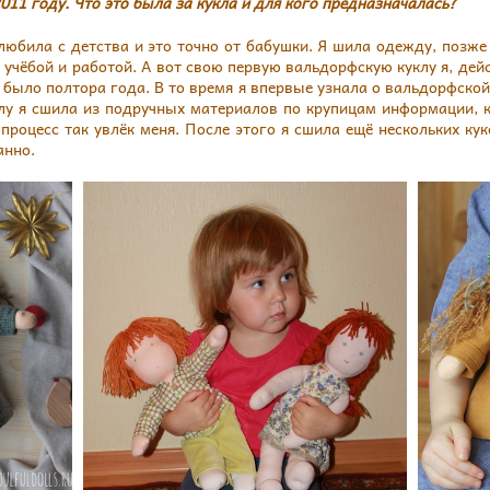
011 году. Что это была за кукла и для кого предназначалась?
любила с детства и это точно от бабушки. Я шила одежду, позже
 учёбой и работой. А вот свою первую вальдорфскую куклу я, дей
было полтора года. В то время я впервые узнала о вальдорфской
клу я сшила из подручных материалов по крупицам информации, 
процесс так увлёк меня. После этого я сшила ещё нескольких ку
анно.