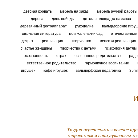
детская кровать
мебель на заказ
мебель ручной работ
дерева
день победы
детская площадка на заказ
деревянный фотоаппарат
рукоделие
вальфдорские игру
школьная литература
мой маленький сад
отечественная
декрет
реализация
творчество
женская реализация
счастье женщины
творчество с детьми
психология детям
осознанность
страх
осознанное родительство
радо
естественное родительство
гармоничное воспитание
игрушек
кафе игрушек
вальдорфская педагогика
35m
И
Трудно переоценить значение вд
творчеством и свои душевным теп