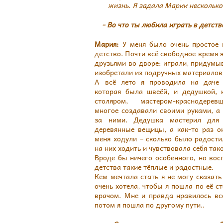
жизнь. Я задала Марии несколько
- Во что ты любила играть в детств
Мария:
У меня было очень простое 
детство. Почти всё свободное время 
друзьями во дворе: играли, придумы
изобретали из подручных материалов
А всё лето я проводила на даче 
которая была швеёй, и дедушкой,
столяром, мастером-краснодере
многое создавали своими руками, а
за ними. Дедушка мастерил для
деревянные вещицы, а как-то раз о
меня ходули – сколько было радости
на них ходить и чувствовала себя так
Вроде бы ничего особенного, но вос
детства такие тёплые и радостные.
Кем мечтала стать я не могу сказат
очень хотела, чтобы я пошла по её с
врачом. Мне и правда нравилось все
потом я пошла по другому пути..