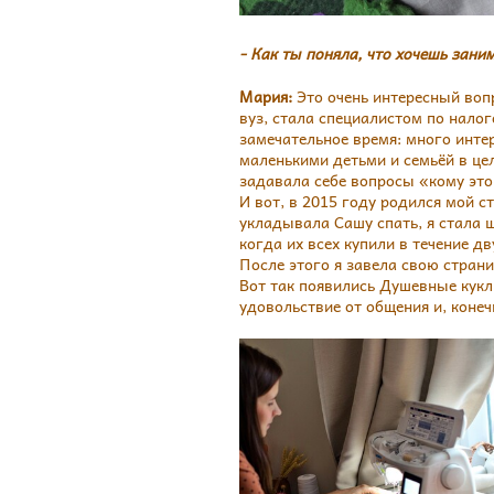
- Как ты поняла, что хочешь зан
Мария:
Это очень интересный вопр
вуз, стала специалистом по нало
замечательное время: много интер
маленькими детьми и семьёй в цел
задавала себе вопросы «кому это 
И вот, в 2015 году родился мой с
укладывала Сашу спать, я стала 
когда их всех купили в течение дв
После этого я завела свою стран
Вот так появились Душевные куклы
удовольствие от общения и, конеч